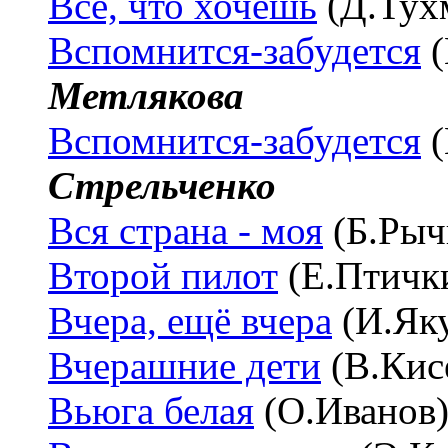
Всё, что хочешь
(Д.Тух
Вспомнится-забудется
(
Метлякова
Вспомнится-забудется
(
Стрельченко
Вся страна - моя
(Б.Рыч
Второй пилот
(Е.Птичк
Вчера, ещё вчера
(И.Як
Вчерашние дети
(В.Кис
Вьюга белая
(О.Иванов