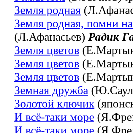
Земля родная
(Л.Афана
Земля родная, помни на
(Л.Афанасьев)
Радик Г
Земля цветов
(Е.Марты
Земля цветов
(Е.Марты
Земля цветов
(Е.Марты
Земная дружба
(Ю.Саул
Золотой ключик
(японс
И всё-таки море
(Я.Фре
И всё-таки море
(Я.Фре