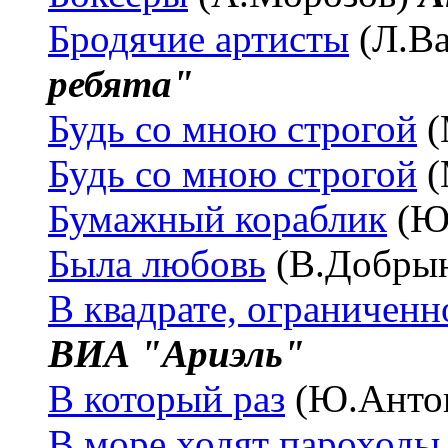
Бродячие артисты
(Л.В
ребята"
Будь со мною строгой
(
Будь со мною строгой
(
Бумажный кораблик
(Ю
Была любовь
(В.Добры
В квадрате, ограниченн
ВИА "Ариэль"
В который раз
(Ю.Анто
В море ходят пароходы