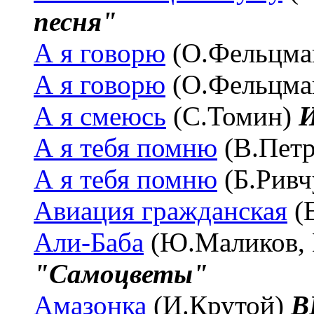
песня"
А я говорю
(О.Фельцма
А я говорю
(О.Фельцма
А я смеюсь
(С.Томин)
И
А я тебя помню
(В.Пет
А я тебя помню
(Б.Рив
Авиация гражданская
(
Али-Баба
(Ю.Маликов, 
"Самоцветы"
Амазонка
(И.Крутой)
В