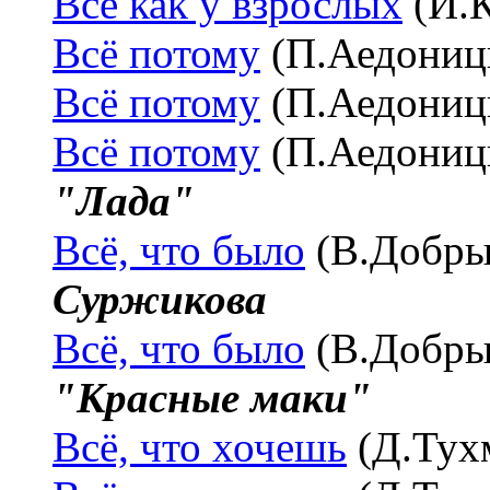
Всё как у взрослых
(И.
Всё потому
(П.Аедониц
Всё потому
(П.Аедониц
Всё потому
(П.Аедониц
"Лада"
Всё, что было
(В.Добры
Суржикова
Всё, что было
(В.Добры
"Красные маки"
Всё, что хочешь
(Д.Тух