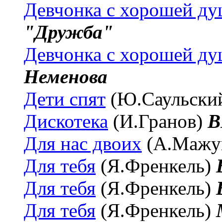
Девчонка с хорошей д
"Дружба"
Девчонка с хорошей д
Неменова
Дети спят
(Ю.Саульски
Дискотека
(И.Гранов)
В
Для нас двоих
(А.Мажу
Для тебя
(Я.Френкель)
Для тебя
(Я.Френкель)
Для тебя
(Я.Френкель)