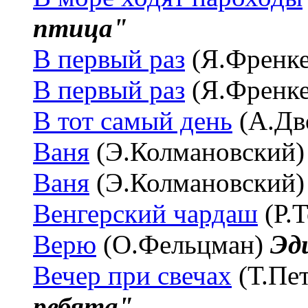
птица"
В первый раз
(Я.Френк
В первый раз
(Я.Френк
В тот самый день
(А.Дв
Ваня
(Э.Колмановский
Ваня
(Э.Колмановский
Венгерский чардаш
(Р.
Верю
(О.Фельцман)
Эд
Вечер при свечах
(Т.Пе
ребята"