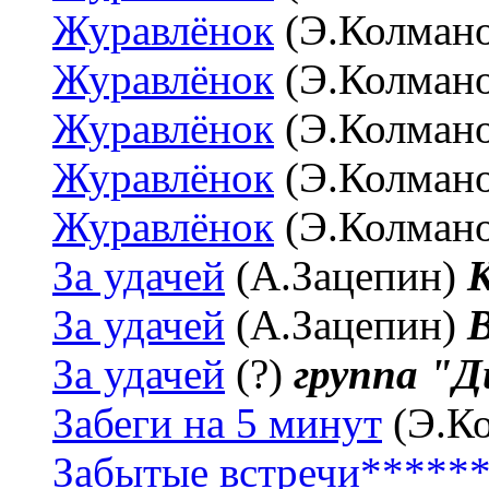
Журавлёнок
(Э.Колман
Журавлёнок
(Э.Колман
Журавлёнок
(Э.Колман
Журавлёнок
(Э.Колман
Журавлёнок
(Э.Колман
За удачей
(А.Зацепин)
К
За удачей
(А.Зацепин)
За удачей
(?)
группа "Д
Забеги на 5 минут
(Э.К
Забытые встречи*****