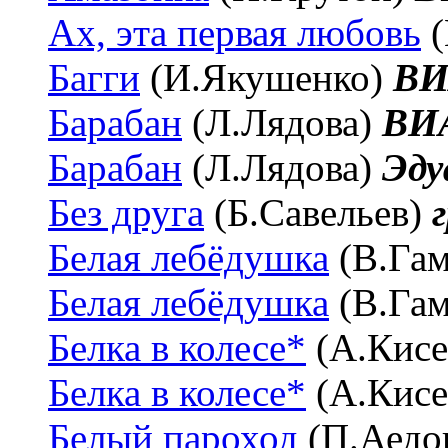
Ах, эта первая любовь
(
Багги
(И.Якушенко)
ВИ
Барабан
(Л.Лядова)
ВИА
Барабан
(Л.Лядова)
Эду
Без друга
(Б.Савельев)
Белая лебёдушка
(В.Га
Белая лебёдушка
(В.Га
Белка в колесе*
(А.Кисе
Белка в колесе*
(А.Кисе
Белый пароход
(П.Аедо