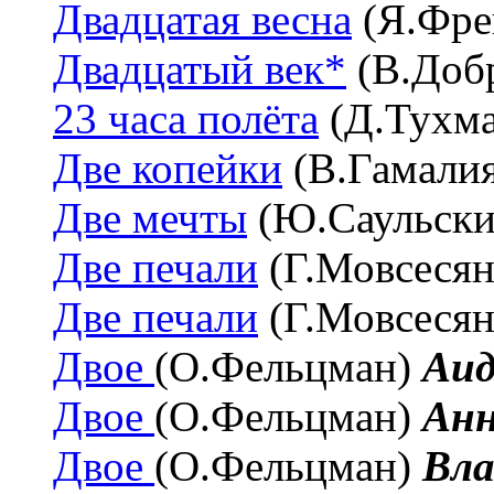
Двадцатая весна
(Я.Фре
Двадцатый век*
(В.Доб
23 часа полёта
(Д.Тухм
Две копейки
(В.Гамали
Две мечты
(Ю.Саульск
Две печали
(Г.Мовсеся
Две печали
(Г.Мовсеся
Двое
(О.Фельцман)
Аид
Двое
(О.Фельцман)
Анн
Двое
(О.Фельцман)
Вла