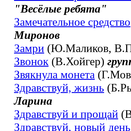
"Весёлые ребята"
Замечательное средство
Миронов
Замри
(Ю.Маликов, В.
Звонок
(В.Хойгер)
гру
Звякнула монета
(Г.Мов
Здравствуй, жизнь
(Б.Р
Ларина
Здравствуй и прощай
(В
Здравствуй, новый день