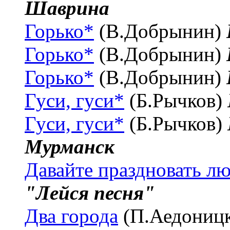
Шаврина
Горько*
(В.Добрынин)
Горько*
(В.Добрынин)
Горько*
(В.Добрынин)
Гуси, гуси*
(Б.Рычков)
Гуси, гуси*
(Б.Рычков)
Мурманск
Давайте праздновать л
"Лейся песня"
Два города
(П.Аедониц