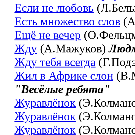
Если не любовь
(Л.Бел
Есть множество слов
(А
Ещё не вечер
(О.Фельц
Жду
(А.Мажуков)
Людм
Жду тебя всегда
(Г.Под
Жил в Африке слон
(В.
"Весёлые ребята"
Журавлёнок
(Э.Колман
Журавлёнок
(Э.Колман
Журавлёнок
(Э.Колман