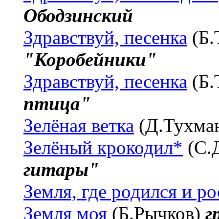
Ободзинский
Здравствуй, песенка
(Б.
"Коробейники"
Здравствуй, песенка
(Б.
птица"
Зелёная ветка
(Д.Тухма
Зелёный крокодил*
(С.
гитары"
Земля, где родился и ро
Земля моя
(Б.Рычков)
г