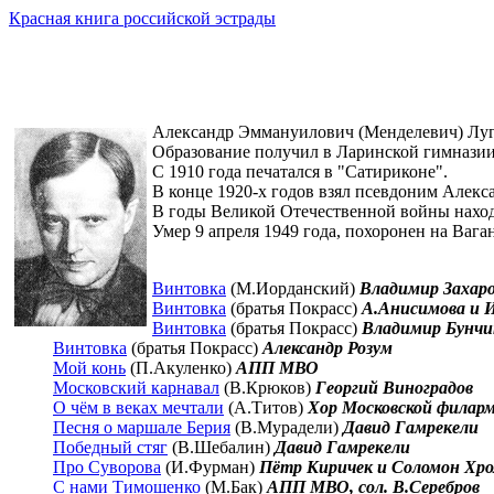
Красная книга российской эстрады
Александр Эммануилович (Менделевич) Лугин
Образование получил в Ларинской гимназии 
С 1910 года печатался в "Сатириконе".
В конце 1920-х годов взял псевдоним Алекса
В годы Великой Отечественной войны наход
Умер 9 апреля 1949 года, похоронен на Вага
Винтовка
(М.Иорданский)
Владимир Захар
Винтовка
(братья Покрасс)
А.Анисимова и И
Винтовка
(братья Покрасс)
Владимир Бунчи
Винтовка
(братья Покрасс)
Александр Розум
Мой конь
(П.Акуленко)
АПП МВО
Московский карнавал
(В.Крюков)
Георгий Виноградов
О чём в веках мечтали
(А.Титов)
Хор Московской филар
Песня о маршале Берия
(В.Мурадели)
Давид Гамрекели
Победный стяг
(В.Шебалин)
Давид Гамрекели
Про Суворова
(И.Фурман)
Пётр Киричек и Соломон Хро
С нами Тимошенко
(М.Бак)
АПП МВО, сол. В.Серебров